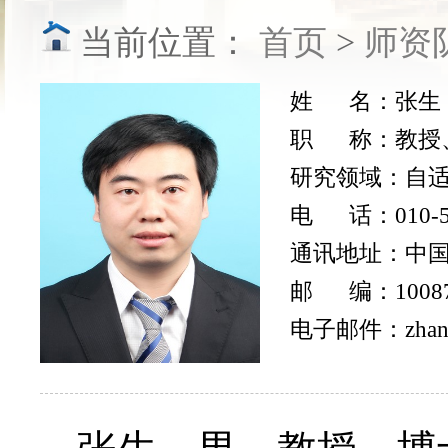
当前位置：
首页
>
师资
姓 名：
张生
职 称：
教授
研究领域：
自
电 话：
010-
通讯地址：
中国
邮 编：
1008
电子邮件：
zha