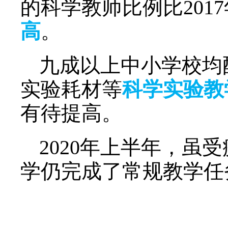
机制、社会资源不足是
遇到的主要困难。
科学学习质量监测结
四、八年级学生
科学
平的比例分别为80%、7
四年级学生科学
学习