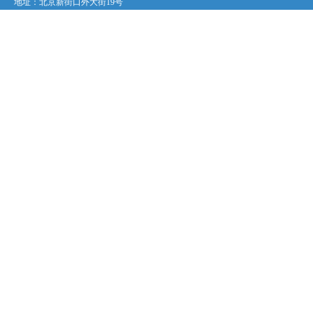
的科学教师比例比201
高
。
九成以上中小学校均
实验耗材等
科学实验教
有待提高。