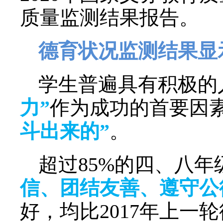
充分准备的基础上进行
研制指标工具，规范实
数据，成立高水平专家
2020年国家义务教育
质量监测结果报告。
德育状况监测结果显
学生普遍具有积极的
力”
作为成功的首要因