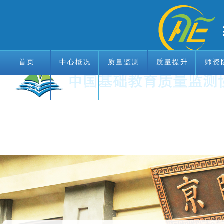
首页
中心概况
质量监测
质量提升
师资
教工之家
首页
中心概况
联系我们
质量监测
质量提升
师资
教工之家
联系我们