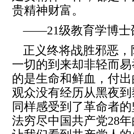
贵精神财富。
——21级教育学博士
正义终将战胜邪恶，
一切的到来却非轻而易
的是生命和鲜血，付出
观众没有经历从黑夜到
同样感受到了革命者的
法穷尽中国共产党28