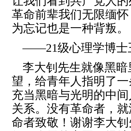
让我们看到共产党人的
革命前辈我们无限缅怀
为忘记也是一种背叛。
——21级心理学博士
李大钊先生就像黑暗
望，给青年人指明了一
充当黑暗与光明的中间
关系。没有革命者，就
命者致敬！谢谢李大钊