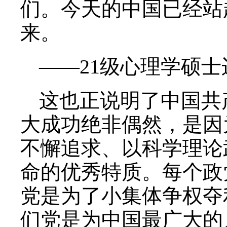
们。今天的中国已经站
来。
——21级心理学硕士
这也正说明了中国共
大成功绝非偶然，是因
不懈追求、以科学理论
命的优秀特质。每个政
党是为了小集体争权夺
们党是为中国最广大的