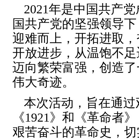
2021年是中国共产
国共产党的坚强领导下
迎难而上，开拓进取，
开放进步，从温饱不足
迈向繁荣富强，创造了
伟大奇迹。
本次活动，旨在通过
《1921》和《革命者
艰苦奋斗的革命史，切