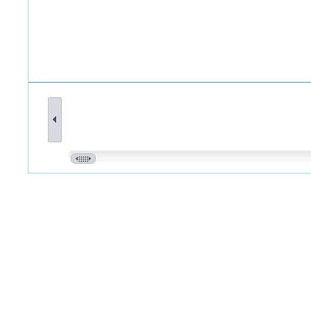
版权所有：中国基础教育质量监测协同创新中心 ©
2026
地址：北京新街口外大街19号