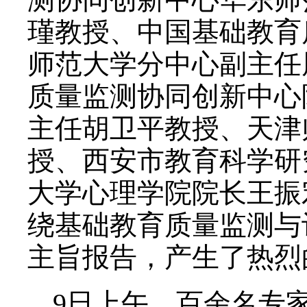
监测既是深化教育评价
育质量的重要举措，也
导机制改革、实现国家
教育治理能力的重要途
开幕式后，辛涛教授
同创新中心西南大学分