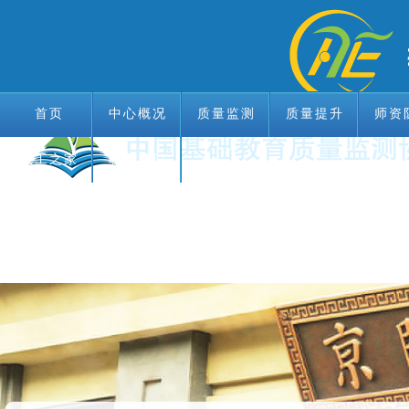
首页
中心概况
质量监测
质量提升
师资
教工之家
首页
中心概况
联系我们
质量监测
质量提升
师资
教工之家
联系我们