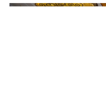
主任胡卫平教授、天津
授、西安市教育科学研
大学心理学院院长王振
绕基础教育质量监测与
主旨报告，产生了热烈
9日上午，百余名专