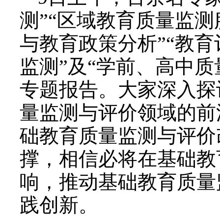
授、中国基础教育质量
大学分中心主任柳海民
测协同创新中心华东师
瑾教授、中国基础教育
师范大学分中心副主任
质量监测协同创新中心