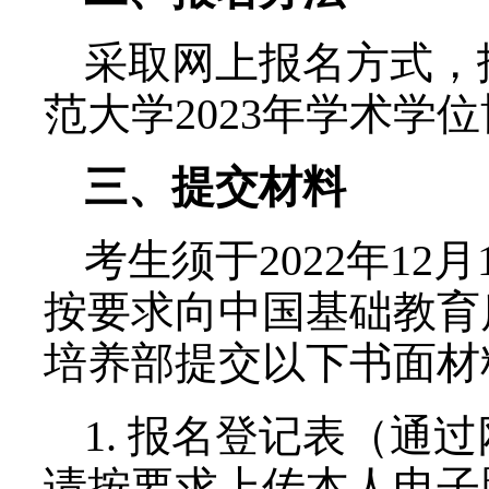
关研究工作。
2. 考生应符合《北京
士研究生招生简章》的
二、报名办法
采取网上报名方式，