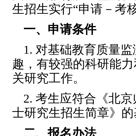
学位，不断提高博士生
国基础教育质量监测协同
生招生实行“申请－考
一、申请条件
1. 对基础教育质量
趣，有较强的科研能力