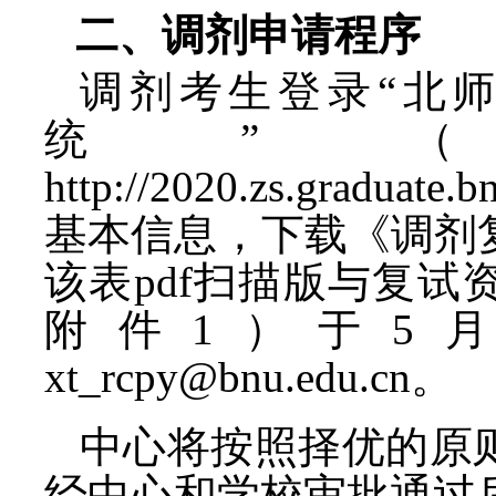
二、调剂申请程序
调剂考生登录“北
统”
http://2020.zs.graduate.b
基本信息，下载《调剂
该表
pdf
扫描版与
复试
附件
1
）于
5
xt_rcpy@bnu.edu.cn
。
中心将按照择优的原