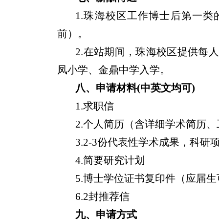
1.
珠海校区工作博士后第一类
前）。
2.
在站期间，珠海校区提供每人
凤小学、金鼎中学入学。
八、申请材料
(
中英文均可
)
1.
求职信
2.
个人简历（含详细学术简历、
3.2-3
份代表性学术成果，科研
4.
简要研究计划
5.
博士学位证书复印件（应届生
6.2
封推荐信
九、申请方式